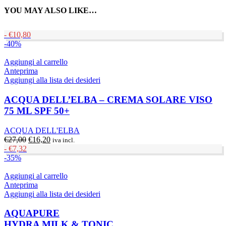
YOU MAY ALSO LIKE…
-
€
10,80
-40%
Aggiungi al carrello
Anteprima
Aggiungi alla lista dei desideri
ACQUA DELL’ELBA – CREMA SOLARE VISO
75 ML SPF 50+
ACQUA DELL'ELBA
Il
Il
€
27,00
€
16,20
iva incl.
prezzo
prezzo
-
€
7,32
originale
attuale
-35%
era:
è:
€27,00.
€16,20.
Aggiungi al carrello
Anteprima
Aggiungi alla lista dei desideri
AQUAPURE
HYDRA MILK & TONIC