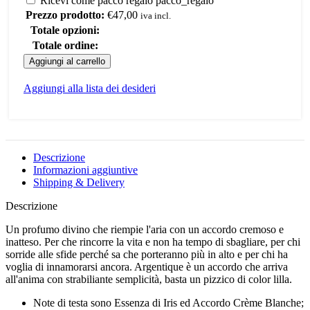
Ricevi come pacco regalo
pacco_regalo
Prezzo prodotto:
€
47,00
iva incl.
Totale opzioni:
Totale ordine:
ARGENTIQUE
Aggiungi al carrello
EAU
DE
Aggiungi alla lista dei desideri
PARFUM
30ML
quantità
Descrizione
Informazioni aggiuntive
Shipping & Delivery
Descrizione
Un profumo divino che riempie l'aria con un accordo cremoso e
inatteso. Per che rincorre la vita e non ha tempo di sbagliare, per chi
sorride alle sfide perché sa che porteranno più in alto e per chi ha
voglia di innamorarsi ancora. Argentique è un accordo che arriva
all'anima con strabiliante semplicità, basta un pizzico di color lilla.
Note di testa sono Essenza di Iris ed Accordo Crème Blanche;