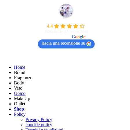
Bellissima Di Gavazzi Valentina
4.4
Basato su 32 recensioni
powered by
G
o
o
g
l
e
lascia una recensione su
Home
Brand
Fragranze
Body
Viso
Uomo
MakeUp
Outlet
Shop
Policy
Privacy Policy
coockie policy
Termini e condizioni