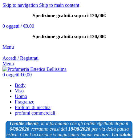
Skip to navigation
Skip to main content
Spedizione gratuita sopra i 120,00€
0
oggetti
/
€
0,00
Spedizione gratuita sopra i 120,00€
Menu
Accedi / Registrati
Menu
0
oggetti
€
0,00
Body
Viso
Uomo
Fragranze
Profumi di nicchia
profumi commerciali
Gentile cliente
, la informiamo che gli ordini effettuati dopo il
6/08/2026
verrànno evasi dal
18/08/2026
per via
della pausa
estiva. Con l’occasione vi auguriamo buone vacanze.
Un saluto