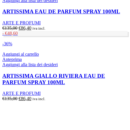
Aggiungi alla lista dei desideri
ARTISSIMA EAU DE PARFUM SPRAY 100ML
ARTE E PROFUMI
Il
Il
€
135,00
€
86,40
iva incl.
prezzo
prezzo
-
€
48,60
originale
attuale
era:
è:
-36%
€135,00.
€86,40.
Aggiungi al carrello
Anteprima
Aggiungi alla lista dei desideri
ARTISSIMA GIALLO RIVIERA EAU DE
PARFUM SPRAY 100ML
ARTE E PROFUMI
Il
Il
€
135,00
€
86,40
iva incl.
prezzo
prezzo
originale
attuale
era:
è:
€135,00.
€86,40.