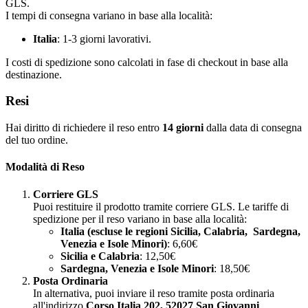
GLS.
I tempi di consegna variano in base alla località:
Italia
: 1-3 giorni lavorativi.
I costi di spedizione sono calcolati in fase di checkout in base alla
destinazione.
Resi
Hai diritto di richiedere il reso entro
14 giorni
dalla data di consegna
del tuo ordine.
Modalità di Reso
Corriere GLS
Puoi restituire il prodotto tramite corriere GLS. Le tariffe di
spedizione per il reso variano in base alla località:
Italia (escluse le regioni Sicilia, Calabria, Sardegna,
Venezia e Isole Minori)
: 6,60€
Sicilia e Calabria
: 12,50€
Sardegna, Venezia e Isole Minori
: 18,50€
Posta Ordinaria
In alternativa, puoi inviare il reso tramite posta ordinaria
all'indirizzo
Corso Italia 202, 52027 San Giovanni