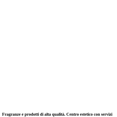
€135,00.
€86,40.
Fragranze e prodotti di alta qualità. Centro estetico con servizi