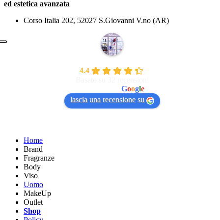
ed estetica avanzata
Corso Italia 202, 52027 S.Giovanni V.no (AR)
Bellissima Di Gavazzi Valentina
4.4
Basato su 32 recensioni
powered by
G
o
o
g
l
e
lascia una recensione su
Home
Brand
Fragranze
Body
Viso
Uomo
MakeUp
Outlet
Shop
Policy