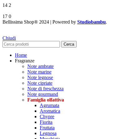
14
2
17
0
Bellissima Shop® 2024 | Powered by
Studiobambu
.
Chiudi
Cerca
Home
Fragranze
Note ambrate
Note marine
Note legnose
Note cipriate
Note di freschezza
Note gourmand
Famiglia olfattiva
Agrumata
Aromatica
Chypre
Fiorita
Fruttata
Legnosa
Muschiata