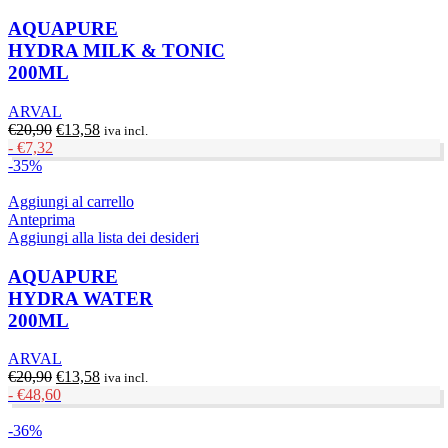
AQUAPURE
HYDRA MILK & TONIC
200ML
ARVAL
Il
Il
€
20,90
€
13,58
iva incl.
prezzo
prezzo
-
€
7,32
originale
attuale
-35%
era:
è:
€20,90.
€13,58.
Aggiungi al carrello
Anteprima
Aggiungi alla lista dei desideri
AQUAPURE
HYDRA WATER
200ML
ARVAL
Il
Il
€
20,90
€
13,58
iva incl.
prezzo
prezzo
-
€
48,60
originale
attuale
era:
è:
-36%
€20,90.
€13,58.