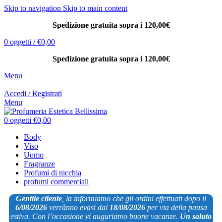
Skip to navigation
Skip to main content
Spedizione gratuita sopra i 120,00€
0
oggetti
/
€
0,00
Spedizione gratuita sopra i 120,00€
Menu
Accedi / Registrati
Menu
0
oggetti
€
0,00
Body
Viso
Uomo
Fragranze
Profumi di nicchia
profumi commerciali
Gentile cliente
, la informiamo che gli ordini effettuati dopo il
6/08/2026
verrànno evasi dal
18/08/2026
per via
della pausa
estiva. Con l’occasione vi auguriamo buone vacanze.
Un saluto