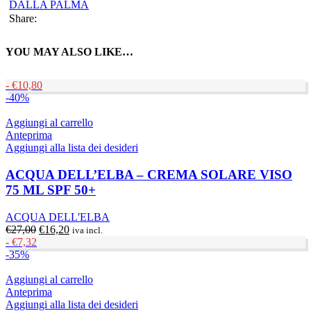
DALLA PALMA
Share:
YOU MAY ALSO LIKE…
-
€
10,80
-40%
Aggiungi al carrello
Anteprima
Aggiungi alla lista dei desideri
ACQUA DELL’ELBA – CREMA SOLARE VISO
75 ML SPF 50+
ACQUA DELL'ELBA
Il
Il
€
27,00
€
16,20
iva incl.
prezzo
prezzo
-
€
7,32
originale
attuale
-35%
era:
è:
€27,00.
€16,20.
Aggiungi al carrello
Anteprima
Aggiungi alla lista dei desideri