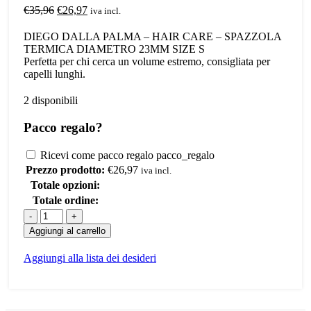
Il
Il
€
35,96
€
26,97
iva incl.
prezzo
prezzo
originale
attuale
DIEGO DALLA PALMA – HAIR CARE – SPAZZOLA
era:
è:
TERMICA DIAMETRO 23MM SIZE S
€35,96.
€26,97.
Perfetta per chi cerca un volume estremo, consigliata per
capelli lunghi.
2 disponibili
Pacco regalo?
Ricevi come pacco regalo
pacco_regalo
Prezzo prodotto:
€
26,97
iva incl.
Totale opzioni:
Totale ordine:
HAIR
CARE
Aggiungi al carrello
SPAZZOLA
TERMICA
Aggiungi alla lista dei desideri
DIAMETRO
23MM
SIZE
S