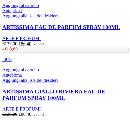
Aggiungi al carrello
Anteprima
Aggiungi alla lista dei desideri
ARTISSIMA EAU DE PARFUM SPRAY 100ML
ARTE E PROFUMI
Il
Il
€
135,00
€
86,40
iva incl.
prezzo
prezzo
-
€
48,60
originale
attuale
era:
è:
-36%
€135,00.
€86,40.
Aggiungi al carrello
Anteprima
Aggiungi alla lista dei desideri
ARTISSIMA GIALLO RIVIERA EAU DE
PARFUM SPRAY 100ML
ARTE E PROFUMI
Il
Il
€
135,00
€
86,40
iva incl.
prezzo
prezzo
originale
attuale
era:
è: