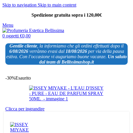
Skip to navigation
Skip to main content
Spedizione gratuita sopra i 120,00€
Menu
0
oggetti
€
0,00
Gentile cliente
, la informiamo che gli ordini effettuati dopo il
6/08/2026
verrànno evasi dal
18/08/2026
per via
della pausa
estiva. Con l’occasione vi auguriamo buone vacanze.
Un saluto
dal team di Bellissimashop.it
-30%
Esaurito
Clicca per ingrandire