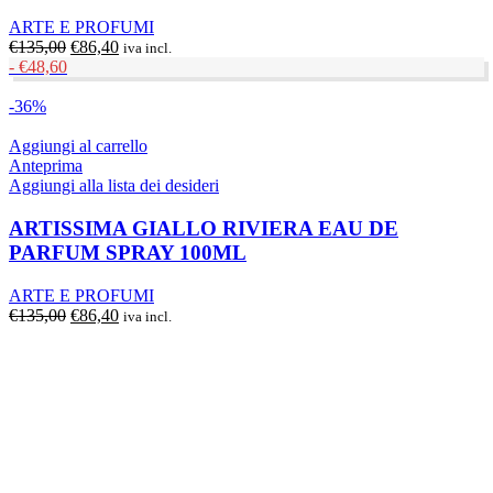
ARTE E PROFUMI
Il
Il
€
135,00
€
86,40
iva incl.
prezzo
prezzo
-
€
48,60
originale
attuale
era:
è:
-36%
€135,00.
€86,40.
Aggiungi al carrello
Anteprima
Aggiungi alla lista dei desideri
ARTISSIMA GIALLO RIVIERA EAU DE
PARFUM SPRAY 100ML
ARTE E PROFUMI
Il
Il
€
135,00
€
86,40
iva incl.
prezzo
prezzo
originale
attuale
era:
è:
€135,00.
€86,40.