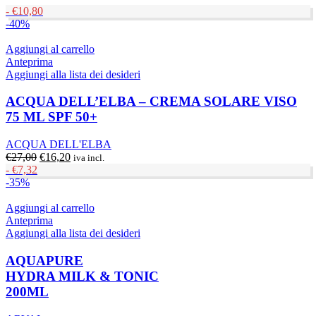
-
€
10,80
-40%
Aggiungi al carrello
Anteprima
Aggiungi alla lista dei desideri
ACQUA DELL’ELBA – CREMA SOLARE VISO
75 ML SPF 50+
ACQUA DELL'ELBA
Il
Il
€
27,00
€
16,20
iva incl.
prezzo
prezzo
-
€
7,32
originale
attuale
-35%
era:
è:
€27,00.
€16,20.
Aggiungi al carrello
Anteprima
Aggiungi alla lista dei desideri
AQUAPURE
HYDRA MILK & TONIC
200ML