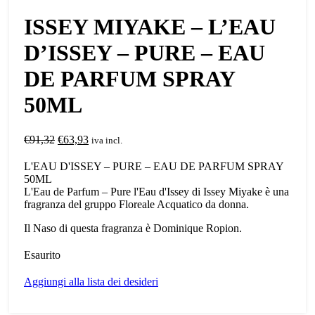
ISSEY MIYAKE – L’EAU
D’ISSEY – PURE – EAU
DE PARFUM SPRAY
50ML
Il
Il
€
91,32
€
63,93
iva incl.
prezzo
prezzo
originale
attuale
L'EAU D'ISSEY – PURE – EAU DE PARFUM SPRAY
era:
è:
50ML
€91,32.
€63,93.
L'Eau de Parfum – Pure l'Eau d'Issey di Issey Miyake è una
fragranza del gruppo Floreale Acquatico da donna.
Il Naso di questa fragranza è Dominique Ropion.
Esaurito
Aggiungi alla lista dei desideri