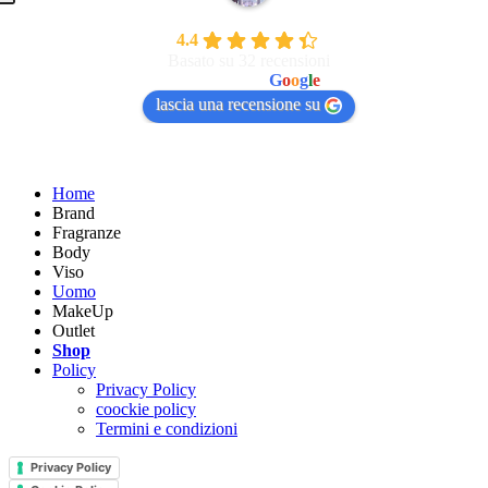
Bellissima Di Gavazzi Valentina
4.4
Basato su 32 recensioni
powered by
G
o
o
g
l
e
lascia una recensione su
Home
Brand
Fragranze
Body
Viso
Uomo
MakeUp
Outlet
Shop
Policy
Privacy Policy
coockie policy
Termini e condizioni
Privacy Policy