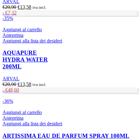
ARVAL
Il
Il
€
20,90
€
13,58
iva incl.
prezzo
prezzo
-
€
7,32
originale
attuale
-35%
era:
è:
€20,90.
€13,58.
Aggiungi al carrello
Anteprima
Aggiungi alla lista dei desideri
AQUAPURE
HYDRA WATER
200ML
ARVAL
Il
Il
€
20,90
€
13,58
iva incl.
prezzo
prezzo
-
€
48,60
originale
attuale
era:
è:
-36%
€20,90.
€13,58.
Aggiungi al carrello
Anteprima
Aggiungi alla lista dei desideri
ARTISSIMA EAU DE PARFUM SPRAY 100ML