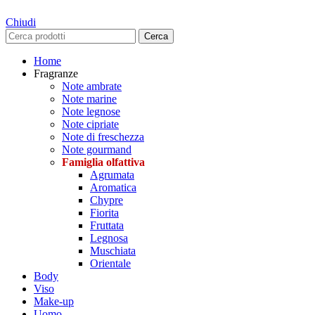
Chiudi
Cerca
Home
Fragranze
Note ambrate
Note marine
Note legnose
Note cipriate
Note di freschezza
Note gourmand
Famiglia olfattiva
Agrumata
Aromatica
Chypre
Fiorita
Fruttata
Legnosa
Muschiata
Orientale
Body
Viso
Make-up
Uomo