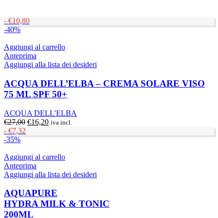
-
€
10,80
-40%
Aggiungi al carrello
Anteprima
Aggiungi alla lista dei desideri
ACQUA DELL’ELBA – CREMA SOLARE VISO
75 ML SPF 50+
ACQUA DELL'ELBA
Il
Il
€
27,00
€
16,20
iva incl.
prezzo
prezzo
-
€
7,32
originale
attuale
-35%
era:
è:
€27,00.
€16,20.
Aggiungi al carrello
Anteprima
Aggiungi alla lista dei desideri
AQUAPURE
HYDRA MILK & TONIC
200ML