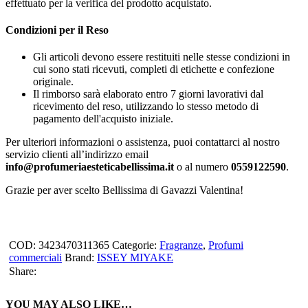
effettuato per la verifica del prodotto acquistato.
Condizioni per il Reso
Gli articoli devono essere restituiti nelle stesse condizioni in
cui sono stati ricevuti, completi di etichette e confezione
originale.
Il rimborso sarà elaborato entro 7 giorni lavorativi dal
ricevimento del reso, utilizzando lo stesso metodo di
pagamento dell'acquisto iniziale.
Per ulteriori informazioni o assistenza, puoi contattarci al nostro
servizio clienti all’indirizzo email
info@profumeriaesteticabellissima.it
o al numero
0559122590
.
Grazie per aver scelto Bellissima di Gavazzi Valentina!
COD:
3423470311365
Categorie:
Fragranze
,
Profumi
commerciali
Brand:
ISSEY MIYAKE
Share:
YOU MAY ALSO LIKE…