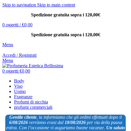
Skip to navigation
Skip to main content
Spedizione gratuita sopra i 120,00€
0
oggetti
/
€
0,00
Spedizione gratuita sopra i 120,00€
Menu
Accedi / Registrati
Menu
0
oggetti
€
0,00
Body
Viso
Uomo
Fragranze
Profumi di nicchia
profumi commerciali
Gentile cliente
, la informiamo che gli ordini effettuati dopo il
6/08/2026
verrànno evasi dal
18/08/2026
per via
della pausa
estiva. Con l’occasione vi auguriamo buone vacanze.
Un saluto