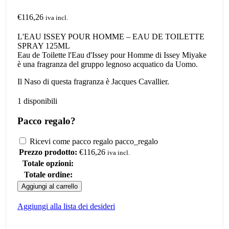
€
116,26
iva incl.
L'EAU ISSEY POUR HOMME – EAU DE TOILETTE
SPRAY 125ML
Eau de Toilette l'Eau d'Issey pour Homme di Issey Miyake
è una fragranza del gruppo legnoso acquatico da Uomo.
Il Naso di questa fragranza è Jacques Cavallier.
1 disponibili
Pacco regalo?
Ricevi come pacco regalo
pacco_regalo
Prezzo prodotto:
€
116,26
iva incl.
Totale opzioni:
Totale ordine:
ISSEY
Aggiungi al carrello
MIYAKE
-
Aggiungi alla lista dei desideri
L'EAU ISSEY
POUR