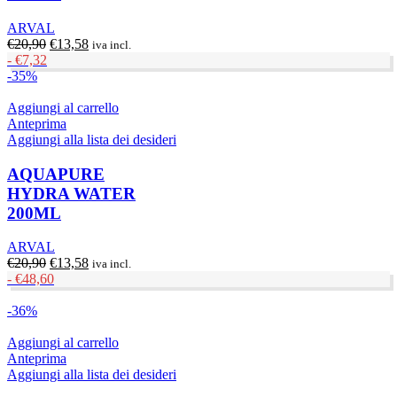
ARVAL
Il
Il
€
20,90
€
13,58
iva incl.
prezzo
prezzo
-
€
7,32
originale
attuale
-35%
era:
è:
€20,90.
€13,58.
Aggiungi al carrello
Anteprima
Aggiungi alla lista dei desideri
AQUAPURE
HYDRA WATER
200ML
ARVAL
Il
Il
€
20,90
€
13,58
iva incl.
prezzo
prezzo
-
€
48,60
originale
attuale
era:
è:
-36%
€20,90.
€13,58.
Aggiungi al carrello
Anteprima
Aggiungi alla lista dei desideri