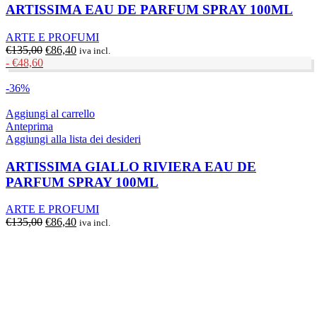
ARTISSIMA EAU DE PARFUM SPRAY 100ML
ARTE E PROFUMI
Il
Il
€
135,00
€
86,40
iva incl.
prezzo
prezzo
-
€
48,60
originale
attuale
era:
è:
-36%
€135,00.
€86,40.
Aggiungi al carrello
Anteprima
Aggiungi alla lista dei desideri
ARTISSIMA GIALLO RIVIERA EAU DE
PARFUM SPRAY 100ML
ARTE E PROFUMI
Il
Il
€
135,00
€
86,40
iva incl.
prezzo
prezzo
originale
attuale
era:
è:
€135,00.
€86,40.