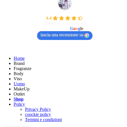
Bellissima Di Gavazzi Valentina
4.4
Basato su 32 recensioni
powered by
G
o
o
g
l
e
lascia una recensione su
Home
Brand
Fragranze
Body
Viso
Uomo
MakeUp
Outlet
Shop
Policy
Privacy Policy
coockie policy
Termini e condizioni