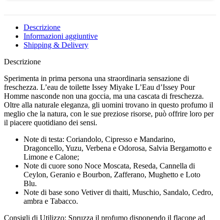
HOMME
- EAU
DE
Descrizione
TOILETTE
Informazioni aggiuntive
SPRAY
Shipping & Delivery
125ML
quantità
Descrizione
Sperimenta in prima persona una straordinaria sensazione di
freschezza. L’eau de toilette Issey Miyake L’Eau d’Issey Pour
Homme nasconde non una goccia, ma una cascata di freschezza.
Oltre alla naturale eleganza, gli uomini trovano in questo profumo il
meglio che la natura, con le sue preziose risorse, può offrire loro per
il piacere quotidiano dei sensi.
Note di testa: Coriandolo, Cipresso e Mandarino,
Dragoncello, Yuzu, Verbena e Odorosa, Salvia Bergamotto e
Limone e Calone;
Note di cuore sono Noce Moscata, Reseda, Cannella di
Ceylon, Geranio e Bourbon, Zafferano, Mughetto e Loto
Blu.
Note di base sono Vetiver di thaiti, Muschio, Sandalo, Cedro,
ambra e Tabacco.
Consigli di Utilizzo: Spruzza il profumo disponendo il flacone ad